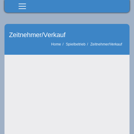
Home
Senioren
Zeitnehmer/Verkauf
Junioren
Home
Spielbetrieb
Zeitnehmer/Verkauf
Spielbetrieb
Verein
Förderverein
Datenschutz
Downloads
Sponsoren