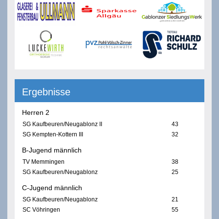
Ergebnisse
Herren 2
SG Kaufbeuren/Neugablonz II
43
SG Kempten-Kottern III
32
B-Jugend männlich
TV Memmingen
38
SG Kaufbeuren/Neugablonz
25
C-Jugend männlich
SG Kaufbeuren/Neugablonz
21
SC Vöhringen
55