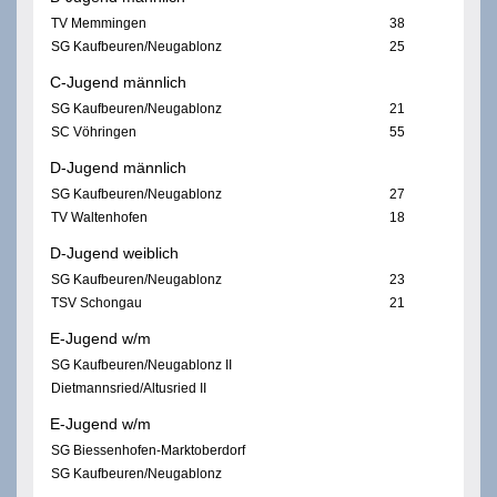
TV Memmingen
38
SG Kaufbeuren/Neugablonz
25
C-Jugend männlich
SG Kaufbeuren/Neugablonz
21
SC Vöhringen
55
D-Jugend männlich
SG Kaufbeuren/Neugablonz
27
TV Waltenhofen
18
D-Jugend weiblich
SG Kaufbeuren/Neugablonz
23
TSV Schongau
21
E-Jugend w/m
SG Kaufbeuren/Neugablonz II
Dietmannsried/Altusried II
E-Jugend w/m
SG Biessenhofen-Marktoberdorf
SG Kaufbeuren/Neugablonz