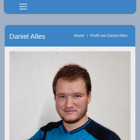
Home
Senioren
Daniel Alles
Home
Profil von Daniel Alles
Junioren
Spielbetrieb
Verein
Förderverein
Datenschutz
Downloads
Sponsoren