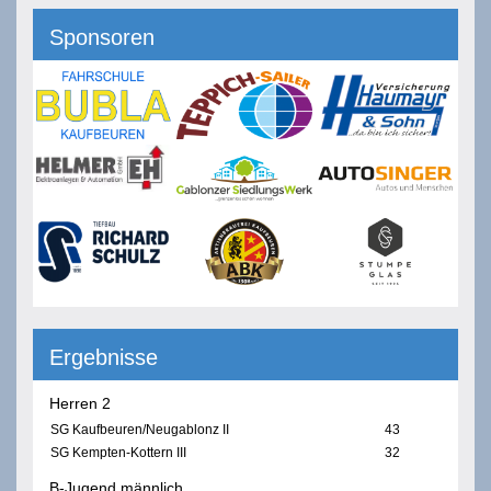
Sponsoren
Ergebnisse
Herren 2
SG Kaufbeuren/Neugablonz II
43
SG Kempten-Kottern III
32
B-Jugend männlich