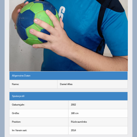
Allgemeine Daten
Name:
Daniel Alles
Spielerprofil
Geburtsjahr:
2002
Größe:
180 cm
Position:
Rückraumlinks
Im Verein seit:
2014