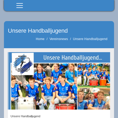
Home
Senioren
Unsere Handballjugend
Junioren
Home
Vereinsnews
Unsere Handballjugend
Spielbetrieb
Verein
Förderverein
Datenschutz
Downloads
Sponsoren
Unsere Handballjugend