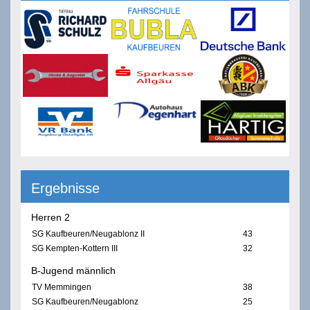
Ergebnisse
Herren 2
SG Kaufbeuren/Neugablonz II
43
SG Kempten-Kottern III
32
B-Jugend männlich
TV Memmingen
38
SG Kaufbeuren/Neugablonz
25