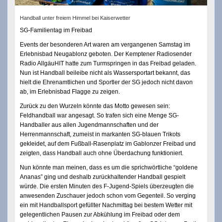
Handball unter freiem Himmel bei Kaiserwetter
SG-Familientag im Freibad
Events der besonderen Art waren am vergangenen Samstag im
Erlebnisbad Neugablonz geboten. Der Kemptener Radiosender
Radio AllgäuHIT hatte zum Turmspringen in das Freibad geladen.
Nun ist Handball beileibe nicht als Wassersportart bekannt, das
hielt die Ehrenamtlichen und Sportler der SG jedoch nicht davon
ab, im Erlebnisbad Flagge zu zeigen.
Zurück zu den Wurzeln könnte das Motto gewesen sein:
Feldhandball war angesagt. So trafen sich eine Menge SG-
Handballer aus allen Jugendmannschaften und der
Herrenmannschaft, zumeist in markanten SG-blauen Trikots
gekleidet, auf dem Fußball-Rasenplatz im Gablonzer Freibad und
zeigten, dass Handball auch ohne Überdachung funktioniert.
Nun könnte man meinen, dass es um die sprichwörtliche “goldene
Ananas” ging und deshalb zurückhaltender Handball gespielt
würde. Die ersten Minuten des F-Jugend-Spiels überzeugten die
anwesenden Zuschauer jedoch schon vom Gegenteil. So verging
ein mit Handballsport gefüllter Nachmittag bei bestem Wetter mit
gelegentlichen Pausen zur Abkühlung im Freibad oder dem