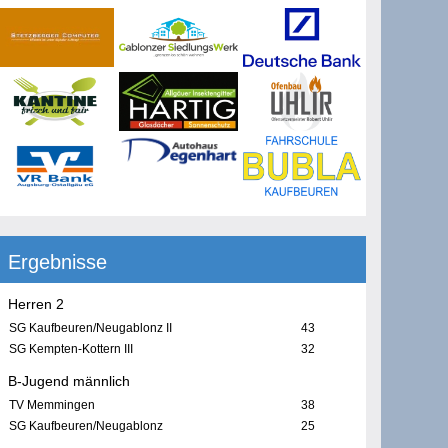
Ergebnisse
Herren 2
SG Kaufbeuren/Neugablonz II
43
SG Kempten-Kottern III
32
B-Jugend männlich
TV Memmingen
38
SG Kaufbeuren/Neugablonz
25