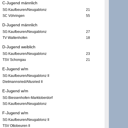
C-Jugend männlich
SG Kaufbeuren/Neugablonz
21
SC Vöhringen
55
D-Jugend männlich
SG Kaufbeuren/Neugablonz
27
TV Waltenhofen
18
D-Jugend weiblich
SG Kaufbeuren/Neugablonz
23
TSV Schongau
21
E-Jugend w/m
SG Kaufbeuren/Neugablonz II
Dietmannsried/Altusried II
E-Jugend w/m
SG Biessenhofen-Marktoberdorf
SG Kaufbeuren/Neugablonz
F-Jugend w/m
SG Kaufbeuren/Neugablonz II
TSV Ottobeuren II